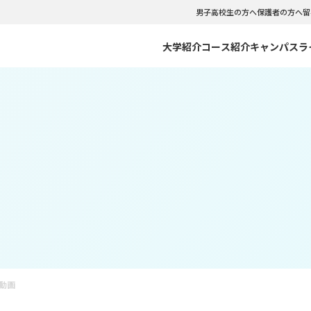
男子高校生の方へ
保護者の方へ
留
大学紹介
コース紹介
キャンパスラ
のご紹介
C CLOUDNINE
リアサポート
のポリシー・出願資格
NFCCの強み
NFCC VISUAL WEBOOK
インターンシップ
入試情報
ーバル留学コース
観光コミュニケーションコース
紀要
会・クラブ
型選抜・社会人入試 WEBエントリー
学生相談室
WEB出願
イダルコース
テーマパークダンス･バレエコ
について
学費サポートシステム
文化コース
フードビジネスコース
書類ダウンロード
イセスコース
マスターコース
動画