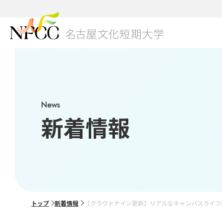
01
本学
NFC
キャ
3つ
グロ
News
研究
学生
総合
新着情報
ブラ
学費
美容
出願
02
グレ
トップ
新着情報
【クラウドナイン更新】リアルなキャンパスライフ