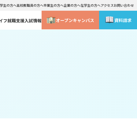
学生の方へ
高校教職員の方へ
卒業生の方へ
企業の方へ
在学生の方へ
アクセス
お問い合わせ
オープン
キャンパス
資料請求
イフ
就職支援
入試情報
情報公表
学外研修・海外研修
総合型選抜・社会人入試 合格までの流れ
ライフデザインコース
WEB事前面談
ース
メイクアップ･コスメティックコース
よくあるご質問