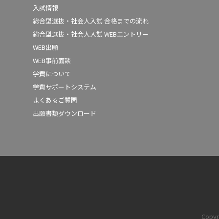
入試情報
総合型選抜・社会人入試 合格までの流れ
総合型選抜・社会人入試 WEBエントリー
WEB出願
WEB事前面談
学費について
学費サポートシステム
よくあるご質問
出願書類ダウンロード
Copyr