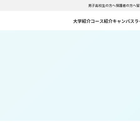
男子高校生の方へ
保護者の方へ
留
大学紹介
コース紹介
キャンパスラ
のご紹介
C CLOUDNINE
リアサポート
のポリシー・出願資格
NFCCの強み
NFCC VISUAL WEBOOK
インターンシップ
入試情報
ーバル留学コース
観光コミュニケーションコース
紀要
会・クラブ
型選抜・社会人入試 WEBエントリー
学生相談室
WEB出願
イダルコース
テーマパークダンス･バレエコ
について
学費サポートシステム
文化コース
フードビジネスコース
書類ダウンロード
イセスコース
マスターコース