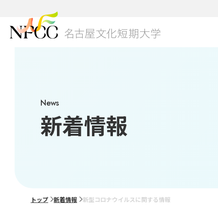
01
本学
NFC
キャ
3つ
グロ
News
研究
学生
総合
新着情報
ブラ
学費
美容
出願
02
グレ
トップ
新着情報
新型コロナウイルスに関する情報