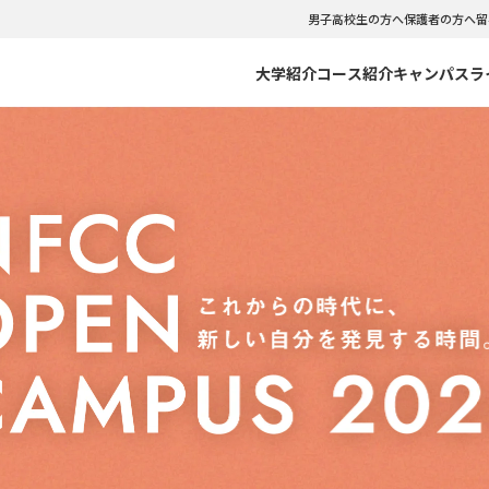
男子高校生の方へ
保護者の方へ
留
大学紹介
コース紹介
キャンパスラ
のご紹介
C CLOUDNINE
リアサポート
のポリシー・出願資格
NFCCの強み
NFCC VISUAL WEBOOK
インターンシップ
入試情報
ーバル留学コース
観光コミュニケーションコース
紀要
会・クラブ
型選抜・社会人入試 WEBエントリー
学生相談室
WEB出願
イダルコース
テーマパークダンス･バレエコ
について
学費サポートシステム
文化コース
フードビジネスコース
書類ダウンロード
イセスコース
マスターコース