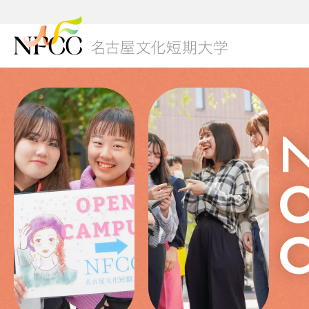
01
本学
NFC
キャ
3つ
グロ
研究
学生
総合
ブラ
学費
美容
出願
02
グレ