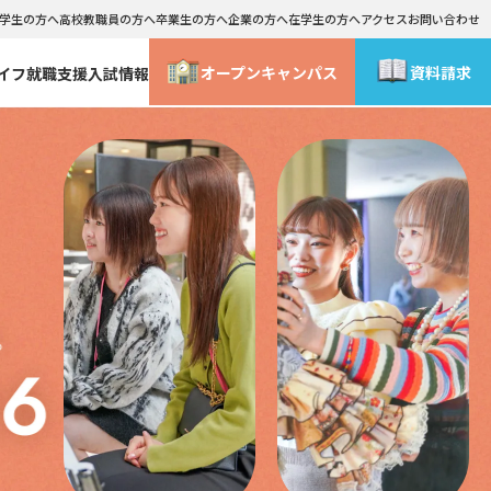
学生の方へ
高校教職員の方へ
卒業生の方へ
企業の方へ
在学生の方へ
アクセス
お問い合わせ
オープン
キャンパス
資料請求
イフ
就職支援
入試情報
情報公表
学外研修・海外研修
総合型選抜・社会人入試 合格までの流れ
ライフデザインコース
WEB事前面談
ース
メイクアップ･コスメティックコース
よくあるご質問