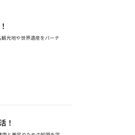
！
名観光地や世界遺産をバーチ
活！
健康と美容のための知識を学