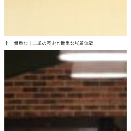
↑ 貴重な十二単の歴史と貴重な試着体験