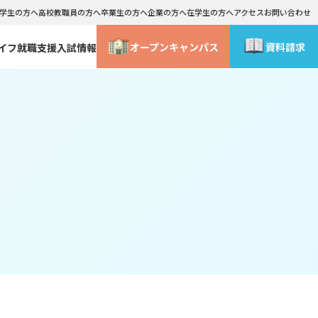
学生の方へ
高校教職員の方へ
卒業生の方へ
企業の方へ
在学生の方へ
アクセス
お問い合わせ
オープン
キャンパス
資料請求
イフ
就職支援
入試情報
情報公表
学外研修・海外研修
総合型選抜・社会人入試 合格までの流れ
ライフデザインコース
WEB事前面談
ース
メイクアップ･コスメティックコース
よくあるご質問