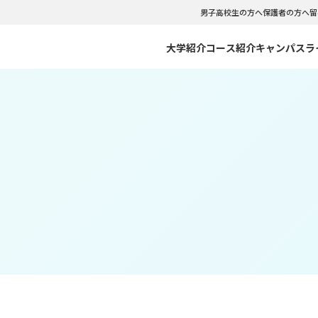
男子高校生の方へ
保護者の方へ
留
大学紹介
コース紹介
キャンパスラ
のご紹介
C CLOUDNINE
リアサポート
のポリシー・出願資格
NFCCの強み
NFCC VISUAL WEBOOK
インターンシップ
入試情報
ーバル留学コース
観光コミュニケーションコース
紀要
会・クラブ
型選抜・社会人入試 WEBエントリー
学生相談室
WEB出願
イダルコース
テーマパークダンス･バレエコ
について
学費サポートシステム
文化コース
フードビジネスコース
書類ダウンロード
イセスコース
マスターコース