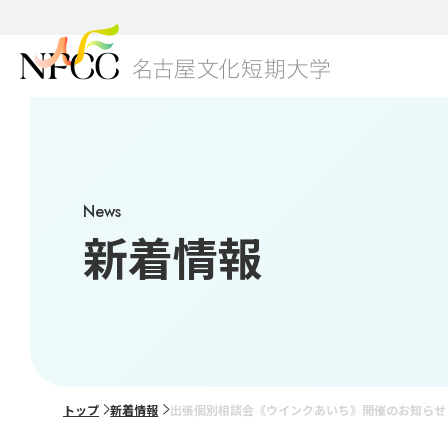
01
本学
NFC
キャ
3つ
グロ
News
研究
学生
総合
新着情報
ブラ
学費
美容
出願
02
グレ
トップ
新着情報
出張個別相談会《ウインクあいち》開催のお知らせ