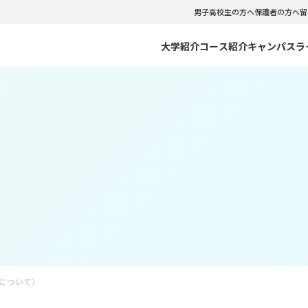
男子高校生の方へ
保護者の方へ
留
大学紹介
コース紹介
キャンパスラ
のご紹介
C CLOUDNINE
リアサポート
のポリシー・出願資格
NFCCの強み
NFCC VISUAL WEBOOK
インターンシップ
入試情報
ーバル留学コース
観光コミュニケーションコース
紀要
会・クラブ
型選抜・社会人入試 WEBエントリー
学生相談室
WEB出願
イダルコース
テーマパークダンス･バレエコ
について
学費サポートシステム
文化コース
フードビジネスコース
書類ダウンロード
イセスコース
マスターコース
について）