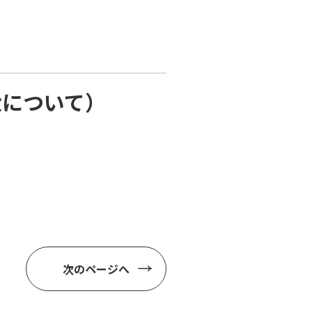
大について）
次のページへ