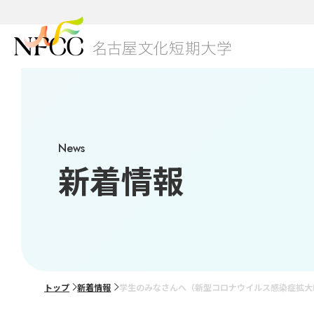
01
本学
NFC
キャ
3つ
グロ
News
研究
学生
総合
新着情報
ブラ
学費
美容
出願
02
グレ
トップ
新着情報
学生のみなさんへ（新型コロナウイルス感染症拡大