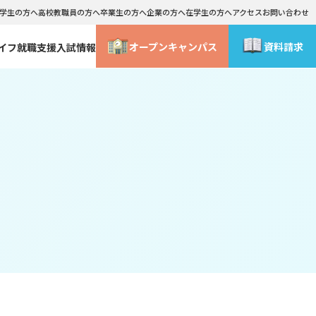
学生の方へ
高校教職員の方へ
卒業生の方へ
企業の方へ
在学生の方へ
アクセス
お問い合わせ
オープン
キャンパス
資料請求
イフ
就職支援
入試情報
情報公表
学外研修・海外研修
総合型選抜・社会人入試 合格までの流れ
ライフデザインコース
WEB事前面談
ース
メイクアップ･コスメティックコース
よくあるご質問