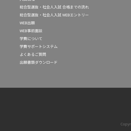
総合型選抜・社会人入試 合格までの流れ
総合型選抜・社会人入試 WEBエントリー
WEB出願
WEB事前面談
学費について
学費サポートシステム
よくあるご質問
出願書類ダウンロード
Copyr