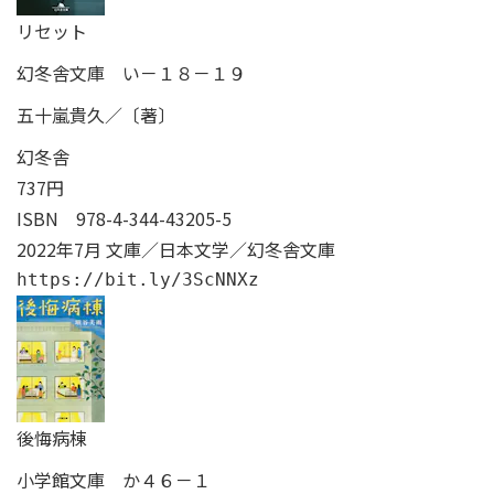
リセット
幻冬舎文庫 い－１８－１９
五十嵐貴久／〔著〕
幻冬舎
737円
ISBN
978-4-344-43205-5
2022年7月 文庫／日本文学／幻冬舎文庫
https://bit.ly/3ScNNXz
後悔病棟
小学館文庫 か４６－１