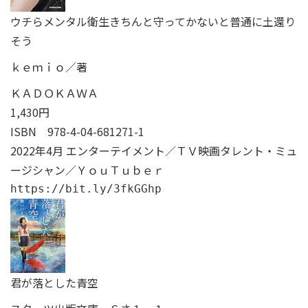
ウチらメンタル衛生きちんと守ってかないと普通に土還り
そう
ｋｅｍｉｏ／著
ＫＡＤＯＫＡＷＡ
1,430円
ISBN
978-4-04-681271-1
2022年4月 エンターテイメント／ＴＶ映画タレント・ミュ
ージシャン／ＹｏｕＴｕｂｅｒ
https://bit.ly/3fkGGhp
君が落とした青空