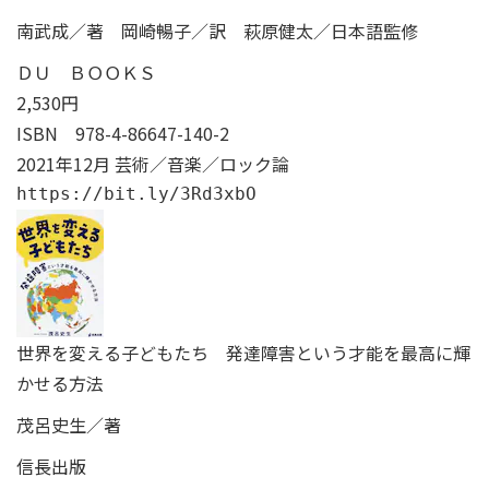
南武成／著 岡崎暢子／訳 萩原健太／日本語監修
ＤＵ ＢＯＯＫＳ
2,530円
ISBN
978-4-86647-140-2
2021年12月 芸術／音楽／ロック論
https://bit.ly/3Rd3xbO
世界を変える子どもたち 発達障害という才能を最高に輝
かせる方法
茂呂史生／著
信長出版