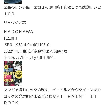
至高のレンジ飯 面倒ぜんぶ省略！容器１つで感動レシピ
１００
リュウジ／著
ＫＡＤＯＫＡＷＡ
1,210円
ISBN
978-4-04-681195-0
2022年4月 生活／家庭料理／家庭料理
https://bit.ly/3E1JBWi
マンガで読むロックの歴史 ビートルズからクイーンまで
ロックの発展期がまるごとわかる！ ＰＡＩＮＴ ＩＴ
ＲＯＣＫ