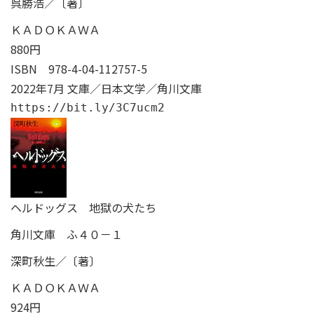
呉勝浩／〔著〕
ＫＡＤＯＫＡＷＡ
880円
ISBN
978-4-04-112757-5
2022年7月 文庫／日本文学／角川文庫
https://bit.ly/3C7ucm2
ヘルドッグス 地獄の犬たち
角川文庫 ふ４０－１
深町秋生／〔著〕
ＫＡＤＯＫＡＷＡ
924円