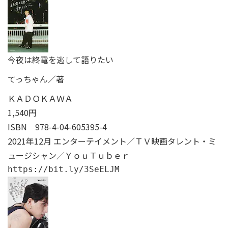
今夜は終電を逃して語りたい
てっちゃん／著
ＫＡＤＯＫＡＷＡ
1,540円
ISBN
978-4-04-605395-4
2021年12月 エンターテイメント／ＴＶ映画タレント・ミ
ュージシャン／ＹｏｕＴｕｂｅｒ
https://bit.ly/3SeELJM