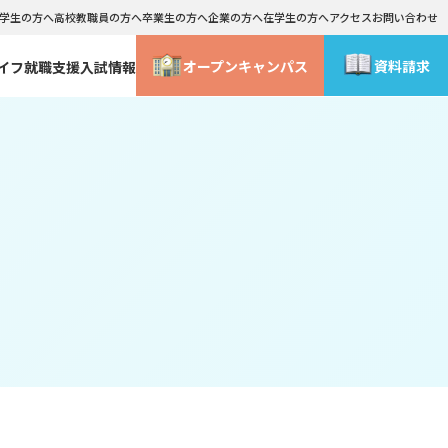
学生の方へ
高校教職員の方へ
卒業生の方へ
企業の方へ
在学生の方へ
アクセス
お問い合わせ
オープン
キャンパス
資料請求
イフ
就職支援
入試情報
情報公表
学外研修・海外研修
総合型選抜・社会人入試 合格までの流れ
ライフデザインコース
WEB事前面談
ース
メイクアップ･コスメティックコース
よくあるご質問