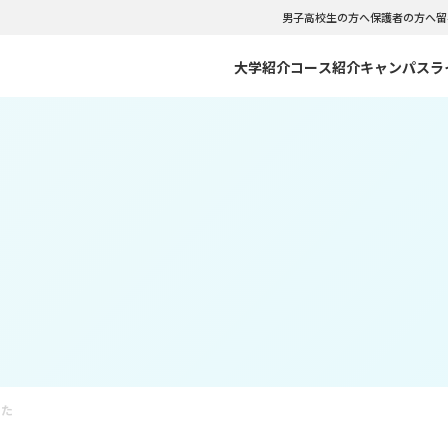
男子高校生の方へ
保護者の方へ
留
大学紹介
コース紹介
キャンパスラ
のご紹介
C CLOUDNINE
リアサポート
のポリシー・出願資格
NFCCの強み
NFCC VISUAL WEBOOK
インターンシップ
入試情報
ーバル留学コース
観光コミュニケーションコース
紀要
会・クラブ
型選抜・社会人入試 WEBエントリー
学生相談室
WEB出願
イダルコース
テーマパークダンス･バレエコ
について
学費サポートシステム
文化コース
フードビジネスコース
書類ダウンロード
イセスコース
マスターコース
した