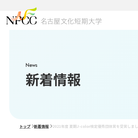
01
本学
NFC
キャ
3つ
グロ
News
研究
学生
総合
新着情報
ブラ
学費
美容
出願
02
グレ
トップ
新着情報
2021年度 夏期J-color検定優秀団体賞を受賞しま